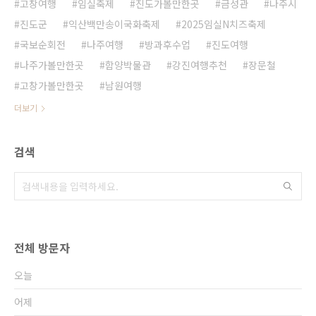
고창여행
임실축제
진도가볼만한곳
금성관
나주시
진도군
익산백만송이국화축제
2025임실N치즈축제
국보순회전
나주여행
방과후수업
진도여행
나주가볼만한곳
함양박물관
강진여행추천
장문철
고창가볼만한곳
남원여행
더보기
검색
전체 방문자
오늘
어제