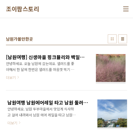
본문 바로가기
조이팜스토리
남원가볼만한곳
[남원여행] 신생마을 핑크뮬리와 백일홍, 댑싸리, 억새 가족여행
안녕하세요. 오늘 남원에 갔는데요. 샐러드를 좋
아해서 한 달에 한번은 샐러드를 마음껏 먹기 위
해 캔싱턴리조트에 있는 애슐리 퀸즈를 가는데
더보기
요. 전 달까지만 해도 수요일에 휴무였는데요. 오
늘 가보니 화, 수 이틀 휴무 더라고요. 네이버에
라도 공지했으면 헛 걸음 안했을 텐데 좀 아쉽더
라고요. 사정이있겠지만, 저 뿐만 아니라 많은 사
남원여행 남원에어레일 타고 남원 둘러보기 50분의 추억
람들이 허탕치고 돌아가더라고요. 좀 이상했어
안녕하세요. 남원 두부마을에서 맛있게 식사하
요. 그래서 남원 시내에서 점심을 먹고, 신생마을
고 걸어 내려와서 남원 에어 레일을 타고 남원관
핑큐물리 보러갔습니다. 아직 네이버에서 신생
광단지를 한 바퀴 돌아봤습니다. 어머니가 다리
마을 핑크뮬리 치면 검색이 되지 않기 때문에 제
더보기
가 아파서 걸어서 둘러볼 수 없어서 모노레일을
가 알려드릴 방법으로 가시면 되고요. 9월 방문
탔는데요. 한 바퀴 돌아오는데 50분이 걸릴 정도