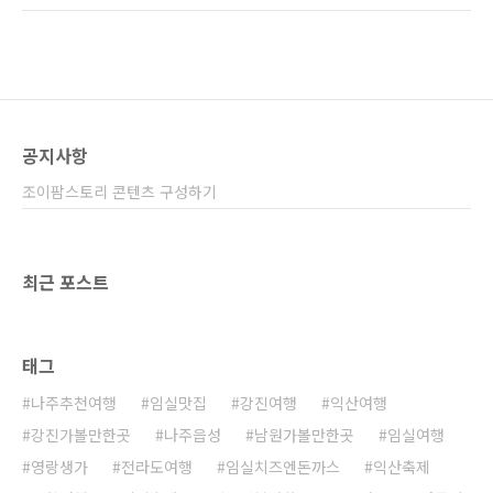
이후 오늘 다시 방문했습니다. 남원시에서 길가
로 아주 오랫동안 둘러봤습니다. 둘러보면서 사
에 주차장을 알리는 현수막이 걸어두셨더라고
진도 찍고 동영상으로도 찍었는데요. 제가 찍은
요. 사소한 부분까지 관광객들의 편의를 제공해
남원 에어 레일 포스팅하겠습니다. 현장에서 입
주려 노력하는 것 같아..
장료는 16000원이었고요. 하나카드가 있으면
2000원 할인해 줍니다. 단 2인까지고요. 65세
이상 2000할인됩니다. 남원시민도 할인해 주네
공지사항
요. 남원 에어 레일은 8명이 탑승할 수 있습니다.
8명이 넘으면 다른 차에 탈 것 같고요. 요즘도 날
조이팜스토리 콘텐츠 구성하기
씨가 무척 더운데요. 타면서 에어컨 켜달라고 하
시면 켜주세요. 저희는 그걸 몰라서 에어컨 없이
타고 ..
최근 포스트
태그
나주추천여행
임실맛집
강진여행
익산여행
강진가볼만한곳
나주읍성
남원가볼만한곳
임실여행
영랑생가
전라도여행
임실치즈엔돈까스
익산축제