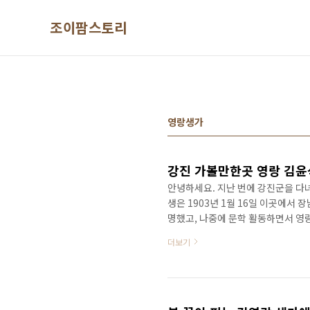
본문 바로가기
조이팜스토리
영랑생가
강진 가볼만한곳 영랑 김윤
안녕하세요. 지난 번에 강진군을 다녀
생은 1903년 1월 16일 이곳에서
명했고, 나중에 문학 활동하면서 
다. ​ 역사적인 자료를 찾아보면 김
더보기
의숙 3학년에 독립만세운동이 일어나
진에서 독립만세운동을 펼치려고 준
각되어 체포되었다고 하는데요. 다
고 풀려나게 되었습니다. ​ 그 후에..