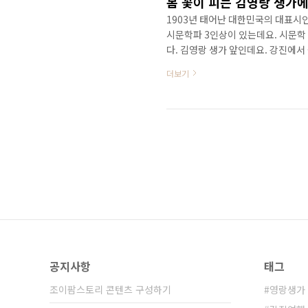
봄 꽃이 피는 김영랑 생가
1903년 태어난 대한민국의 대표시
시문학파 3인상이 있는데요. 시문학
다. 김영랑 생가 앞인데요. 강진에서
객이 많이 몰리는데요. 꽃이 예쁘게 
더보기
한 곳입니다. 김영랑 선생의 대표시
나무가 있는데요. 3월 중순이 되면
꽃을 두번 피운다고 하는데요. 나무에
통 꽃은 시들면서 잎..
공지사항
태그
조이팜스토리 콘텐츠 구성하기
영랑생가