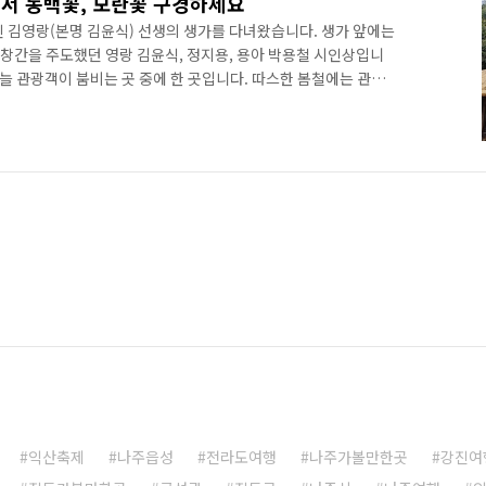
에서 동백꽃, 모란꽃 구경하세요
인 김영랑(본명 김윤식) 선생의 생가를 다녀왔습니다. 생가 앞에는
 창간을 주도했던 영랑 김윤식, 정지용, 용아 박용철 시인상입니
 늘 관광객이 붐비는 곳 중에 한 곳입니다. 따스한 봄철에는 관광
피고, 교통편이 좋아서 강진 여행 하시는 분들의 필수 코스 중에
 모란이 피기까지는 이라는 시비입니다. 선생의 생가 뒤에는 동백
 이렇게 파아란 나뭇잎 사이로 빨간 동백꽃이 피어납니다. 동백은
서 한 번 피고, 두 번째는 땅에 떨어져서도 피어난다고 해요. 보
익산축제
나주읍성
전라도여행
나주가볼만한곳
강진여