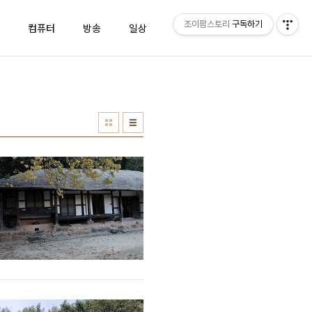
조이팜스토리
구독하기
컴퓨터
방송
일상
태그
방명록